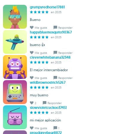
grumpyredhorse17881
en 2025
Bueno
Me gusta
Responder
happybluemosquito90367
en 2025
bueno 👍
Me gusta
Responder
cleverwhitebanana32348
en 2025
El mejor intercambiador
Me gusta
Responder
wildbrownostrich5267
en 2025
muy bueno
2
Responder
slowvioletcuckoo37451
en 2025
mi mejor aplicación
Me gusta
1
proudgreybear8872