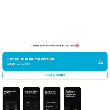
Elimina anuncios y mucho más con Turbo
Consigue la última versión
6.183.0
4 Ago. 2026
OTRAS VERSIONES