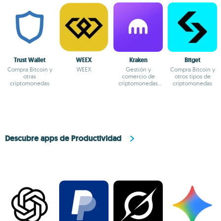
Trust Wallet
WEEX
Kraken
Bitget
Compra Bitcoin y
WEEX
Gestión y
Compra Bitcoin y
otras
comercio de
otros tipos de
criptomonedas
criptomonedas
criptomonedas
seguro y sin
problemas
Descubre apps de Productividad