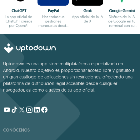
ChatGPT
PayPal
Grok
Google Gemini
La app oficial de
Haz todas tus
App oficial de la IA
Disfruta de la IA
ChatGPT creada
gestiones
de X
de Google en tu
por OpenAI
monetarias desde
terminal con su
el terminal
app oficial
Android
Uptodown es una app store multiplataforma especializada en
Android. Nuestro objetivo es proporcionar acceso libre y gratuito a
un gran catálogo de aplicaciones sin restricciones, ofreciendo una
plataforma de distribución legal accesible desde cualquier
navegador, así como a través de su app oficial.
CONÓCENOS