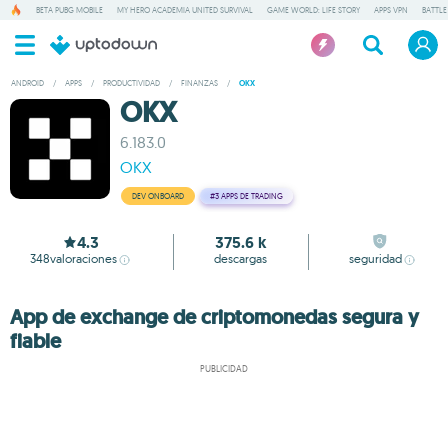
BETA PUBG MOBILE
MY HERO ACADEMIA UNITED SURVIVAL
GAME WORLD: LIFE STORY
APPS VPN
BATTLE
ANDROID
/
APPS
/
PRODUCTIVIDAD
/
FINANZAS
/
OKX
OKX
6.183.0
OKX
DEV ONBOARD
#3
APPS DE TRADING
4.3
375.6 k
348
valoraciones
descargas
seguridad
App de exchange de criptomonedas segura y
fiable
PUBLICIDAD