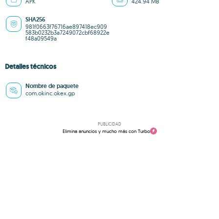
APK
424.94 MB
SHA256
981f0663f76716ae897418ec909
583b0232b3a7249072cbf68922e
f48a09549a
Detalles técnicos
Nombre de paquete
com.okinc.okex.gp
PUBLICIDAD
Elimina anuncios y mucho más con Turbo